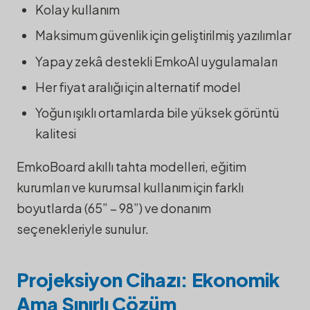
Kolay kullanım
Maksimum güvenlik için geliştirilmiş yazılımlar
Yapay zekâ destekli EmkoAI uygulamaları
Her fiyat aralığı için alternatif model
Yoğun ışıklı ortamlarda bile yüksek görüntü
kalitesi
EmkoBoard akıllı tahta modelleri, eğitim
kurumları ve kurumsal kullanım için farklı
boyutlarda (65” – 98”) ve donanım
seçenekleriyle sunulur.
Projeksiyon Cihazı: Ekonomik
Ama Sınırlı Çözüm