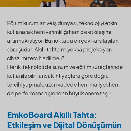
EmkoBoard Akıllı
Tahta mı, Projeksiyon
Eğitim kurumları ve iş dünyası, teknolojiyi etkin
16/10/2025
Cihazı mı? Doğru
kullanarak hem verimliliği hem de etkileşimi
·
Blog
artırmak istiyor. Bu noktada en çok karşılaşılan
Yatırımı Yapın!
Yazıları
soru şudur: Akıllı tahta mı yoksa projeksiyon
cihazı mı tercih edilmeli?
Her iki teknoloji de sunum ve eğitim süreçlerinde
kullanılabilir; ancak ihtiyaçlara göre doğru
tercihi yapmak, uzun vadede hem maliyet hem
de performans açısından büyük önem taşır.
EmkoBoard Akıllı Tahta:
Etkileşim ve Dijital Dönüşümün