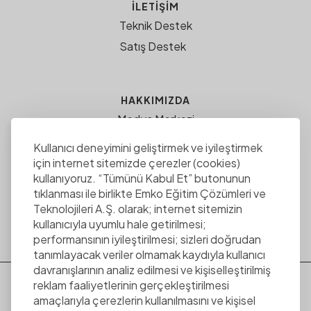
İLETİŞİM
Teknik Destek
Satış Destek
HAKKIMIZDA
Medya Merkezi
SSS
Kullanıcı deneyimini geliştirmek ve iyileştirmek
için internet sitemizde çerezler (cookies)
EMKO EĞITIM ÇÖZÜMLERI
kullanıyoruz. “Tümünü Kabul Et” butonunun
ee.com.tr
tıklanması ile birlikte Emko Eğitim Çözümleri ve
Kariyer Fırsatları
Teknolojileri A.Ş. olarak; internet sitemizin
kullanıcıyla uyumlu hale getirilmesi;
Çerezler
performansının iyileştirilmesi; sizleri doğrudan
tanımlayacak veriler olmamak kaydıyla kullanıcı
davranışlarının analiz edilmesi ve kişiselleştirilmiş
reklam faaliyetlerinin gerçekleştirilmesi
+90 212 886 86 85
amaçlarıyla çerezlerin kullanılmasını ve kişisel