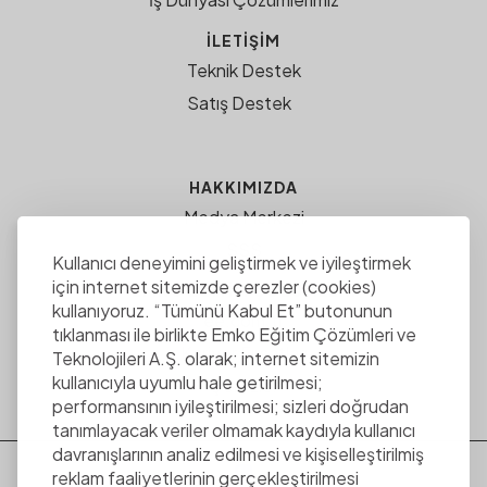
İLETİŞİM
Teknik Destek
Satış Destek
HAKKIMIZDA
Medya Merkezi
SSS
Kullanıcı deneyimini geliştirmek ve iyileştirmek
için internet sitemizde çerezler (cookies)
EMKO EĞITIM ÇÖZÜMLERI
kullanıyoruz. “Tümünü Kabul Et” butonunun
ee.com.tr
tıklanması ile birlikte Emko Eğitim Çözümleri ve
Kariyer Fırsatları
Teknolojileri A.Ş. olarak; internet sitemizin
kullanıcıyla uyumlu hale getirilmesi;
Çerezler
performansının iyileştirilmesi; sizleri doğrudan
tanımlayacak veriler olmamak kaydıyla kullanıcı
davranışlarının analiz edilmesi ve kişiselleştirilmiş
reklam faaliyetlerinin gerçekleştirilmesi