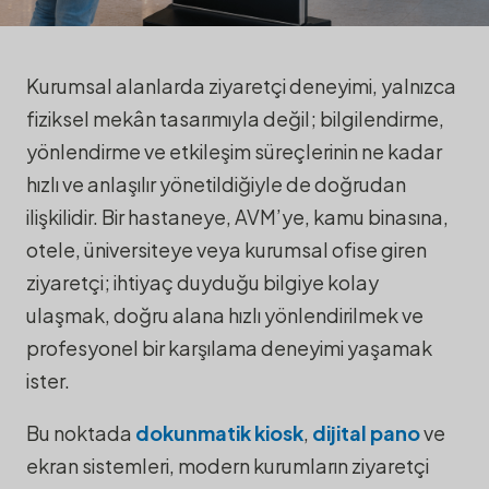
Ziyaretçi Deneyimini
Güçlendiren Dijital
Kurumsal alanlarda ziyaretçi deneyimi, yalnızca
Çözümler: Kiosk,
fiziksel mekân tasarımıyla değil; bilgilendirme,
yönlendirme ve etkileşim süreçlerinin ne kadar
Pano ve Ekran
hızlı ve anlaşılır yönetildiğiyle de doğrudan
Sistemleri Nasıl
ilişkilidir. Bir hastaneye, AVM’ye, kamu binasına,
07/07/2026
Kullanılır?
·
Blog Yazıları
otele, üniversiteye veya kurumsal ofise giren
ziyaretçi; ihtiyaç duyduğu bilgiye kolay
ulaşmak, doğru alana hızlı yönlendirilmek ve
profesyonel bir karşılama deneyimi yaşamak
ister.
Bu noktada
dokunmatik kiosk
,
dijital pano
ve
ekran sistemleri, modern kurumların ziyaretçi