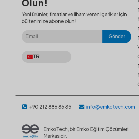
Olun!
Yeni ürünler, fırsatlar ve ilham veren içerikler için
bültenimize abone olun!
Gönder
TR
+90 212 886 86 85
info@emkotech.com
EmkoTech, bir Emko Eğitim Çözümleri
Markasıdır.