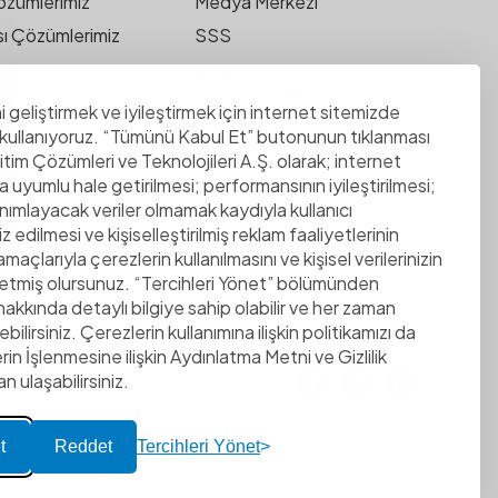
özümlerimiz
Medya Merkezi
sı Çözümlerimiz
SSS
M
EMKO EĞITIM
ÇÖZÜMLERI
estek
i geliştirmek ve iyileştirmek için internet sitemizde
ee.com.tr
 kullanıyoruz. “Tümünü Kabul Et” butonunun tıklanması
stek
Kariyer Fırsatları
ğitim Çözümleri ve Teknolojileri A.Ş. olarak; internet
la uyumlu hale getirilmesi; performansının iyileştirilmesi;
Çerezler
nımlayacak veriler olmamak kaydıyla kullanıcı
iz edilmesi ve kişiselleştirilmiş reklam faaliyetlerinin
maçlarıyla çerezlerin kullanılmasını ve kişisel verilerinizin
l etmiş olursunuz. “Tercihleri Yönet” bölümünden
 hakkında detaylı bilgiye sahip olabilir ve her zaman
bilirsiniz. Çerezlerin kullanımına ilişkin politikamızı da
erin İşlenmesine ilişkin Aydınlatma Metni ve Gizlilik
n ulaşabilirsiniz.
t
Reddet
Tercihleri Yönet
e
Kişisel Verilerin İşlenmesine İlişkin Aydınlatma Metni ve
Gizlilik Politikası