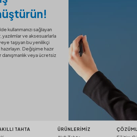
nüştürün!
ilde kullanmanızı sağlayan
ler, yazılımlar ve aksesuarlarla
viyeye taşıyan bu yenilikçi
 hazırlayın. Değişime hazır
ir danışmanlık veya ücretsiz
AKILLI TAHTA
ÜRÜNLERIMIZ
ÇÖZÜML