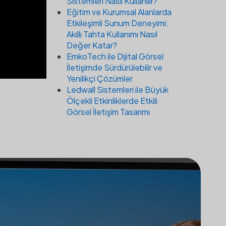
Sistemleri Nasıl Kullanılır?
Eğitim ve Kurumsal Alanlarda
Etkileşimli Sunum Deneyimi:
Akıllı Tahta Kullanımı Nasıl
Değer Katar?
EmkoTech ile Dijital Görsel
İletişimde Sürdürülebilir ve
Yenilikçi Çözümler
Ledwall Sistemleri ile Büyük
Ölçekli Etkinliklerde Etkili
Görsel İletişim Tasarımı