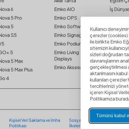
V6
Akıllı Tahta
Eğitim Ç
Nova 6
Emko AIO
İş Dünya
Nova 5 Pro
Emko OPS
İLETİŞİ
Nova 5
Emko Software
Teknik D
Kullanıcı deneyimin
Nova S5
Emko Signage
çerezler (cookies)
Satış De
ile birlikte Emko E
V5
Emko Podium
sitemizin kullanıcıy
GO+ 5
Emko Living
sizleri doğrudan ta
Displays
davranışlarının anal
Nova 5 Max
gerçekleştirilmesi a
Emko Aksesuarlar
Nova 5 Max Plus
aktarılmasını kabu
Go 4
kullanılan çerezler
tercihlerinizi yönete
içeren Kişisel Veril
Politikamıza burada
Tümünü kabul e
Kişisel Veri Saklama ve İmha
Sosyal Sorumluluk Politikamız v
Politikası
İlkelerimiz