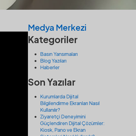
Medya Merkezi
Kategoriler
20/03/2025
·
Haberler
Basın Yansımaları
Blog Yazıları
Haberler
Son Yazılar
Kurumlarda Dijital
Bilgilendirme Ekranları Nasıl
Kullanılır?
Ziyaretçi Deneyimini
Güçlendiren Dijital Çözümler:
Kiosk, Pano ve Ekran