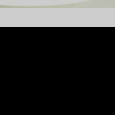
ri Genel Müdürü Cansın
urniture Fair