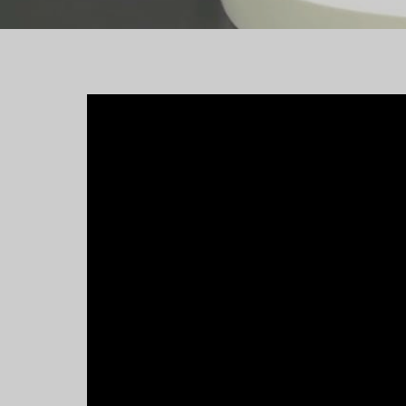
Emko Eğitim Çözümle
TANIŞMAN / İstanbul F