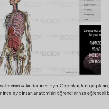
natomisini yakından inceleyin. Organları, kas gruplarını,
n inceleyip insan anatomisini öğrencilerinize eğlenceli b