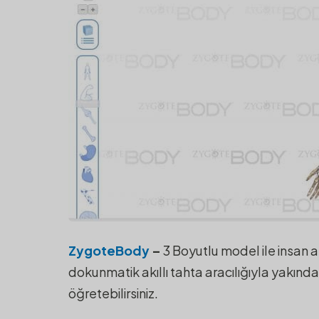
ZygoteBody
–
3 Boyutlu model ile insan a
dokunmatik akıllı tahta aracılığıyla yakında
öğretebilirsiniz.