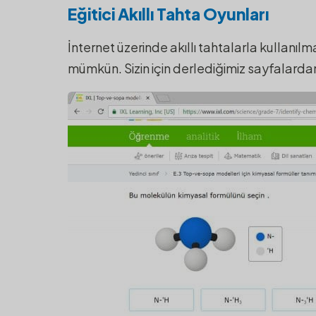
Eğitici Akıllı Tahta Oyunları
İnternet üzerinde akıllı tahtalarla kullanı
mümkün. Sizin için derlediğimiz sayfalardan