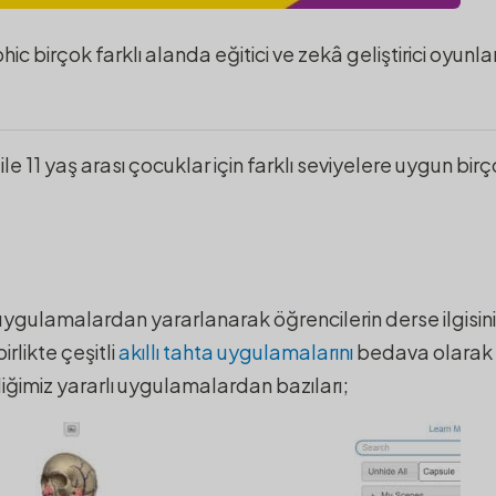
c birçok farklı alanda eğitici ve zekâ geliştirici oyunla
e 11 yaş arası çocuklar için farklı seviyelere uygun birço
f uygulamalardan yararlanarak öğrencilerin derse ilgisini
birlikte çeşitli
akıllı tahta uygulamalarını
bedava olarak 
ğimiz yararlı uygulamalardan bazıları;