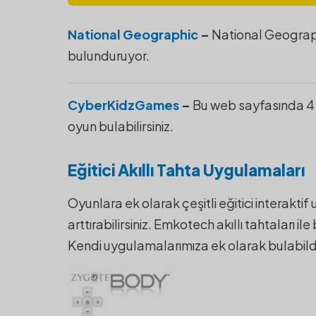
National Geographic
–
National Geographi
bulunduruyor.
CyberKidzGames
–
Bu web sayfasında 4 il
oyun bulabilirsiniz.
Eğitici Akıllı Tahta
Uygulamaları
Oyunlara ek olarak çeşitli eğitici interakti
arttırabilirsiniz. Emkotech akıllı tahtaları ile 
Kendi uygulamalarımıza ek olarak bulabildi