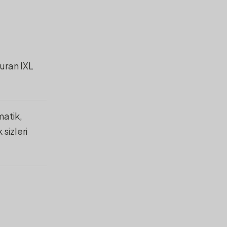
duran IXL
matik,
 sizleri