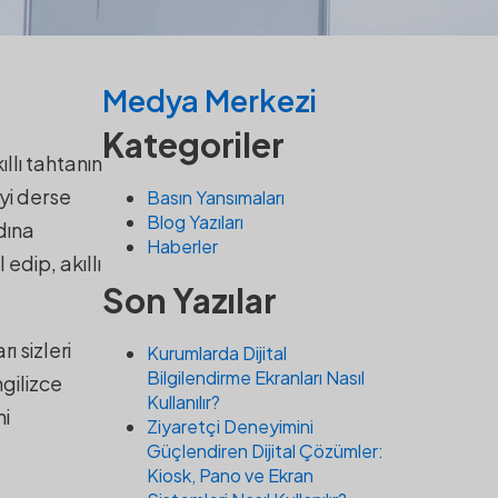
Medya Merkezi
Kategoriler
12/01/2025
·
Blog Yazıları
llı tahtanın
yi derse
Basın Yansımaları
Blog Yazıları
dına
Haberler
 edip, akıllı
Son Yazılar
ı sizleri
Kurumlarda Dijital
Bilgilendirme Ekranları Nasıl
gilizce
Kullanılır?
ni
Ziyaretçi Deneyimini
Güçlendiren Dijital Çözümler:
Kiosk, Pano ve Ekran