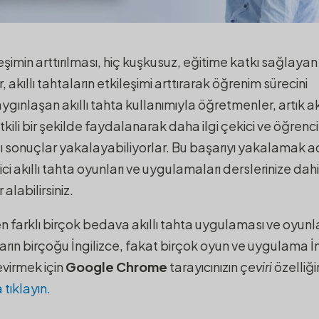
Kullanımı İçin 10 Eğitici
leşimin arttırılması, hiç kuşkusuz, eğitime katkı sağlayan
 akıllı tahtaların etkileşimi arttırarak öğrenim sürecini
ygınlaşan akıllı tahta kullanımıyla öğretmenler, artık akı
li bir şekilde faydalanarak daha ilgi çekici ve öğrenci
lı sonuçlar yakalayabiliyorlar. Bu başarıyı yakalamak a
ci akıllı tahta oyunları ve uygulamaları derslerinize dahil
labilirsiniz.
 farklı birçok bedava akıllı tahta uygulaması ve oyunlar
arın birçoğu İngilizce, fakat birçok oyun ve uygulama İn
evirmek için
Google Chrome
tarayıcınızın
çeviri
özelliği
 tıklayın.