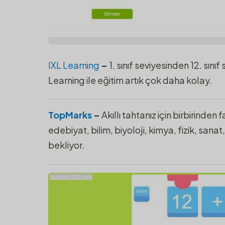
IXL Learning
–
1. sınıf seviyesinden 12. sını
Learning ile eğitim artık çok daha kolay.
TopMarks
–
Akıllı tahtanız için birbirinden
edebiyat, bilim, biyoloji, kimya, fizik, sana
bekliyor.