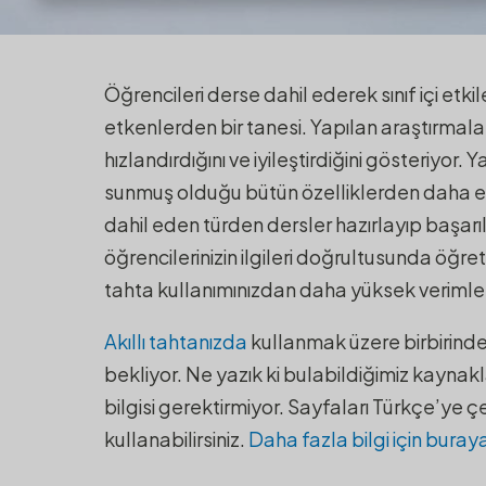
Daha Etkin Akıllı Tahta 
Öğrencileri derse dahil ederek sınıf içi etki
Oyun ve Uygulama
etkenlerden bir tanesi. Yapılan araştırmalar,
hızlandırdığını ve iyileştirdiğini gösteriyor.
Ya
sunmuş olduğu bütün özelliklerden daha etki
dahil eden türden dersler hazırlayıp başarı
öğrencilerinizin ilgileri doğrultusunda öğreti
tahta kullanımınızdan daha yüksek verimler a
Akıllı tahtanızda
kullanmak üzere birbirinden
bekliyor. Ne yazık ki bulabildiğimiz kaynakl
bilgisi gerektirmiyor. Sayfaları Türkçe’ye ç
kullanabilirsiniz.
Daha fazla bilgi için buraya