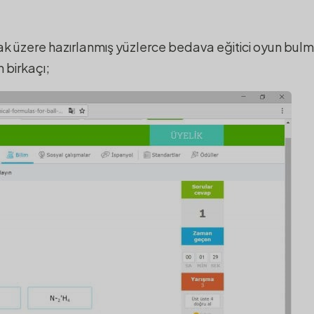
lmak üzere hazırlanmış yüzlerce bedava eğitici oyun bul
 birkaçı;