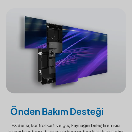
Önden Bakım Desteği
FX Serisi, kontrol kartı ve güç kaynağını birleştiren ikisi
birarada entegre tasarımıyla hem sistem kararlılığını artırır