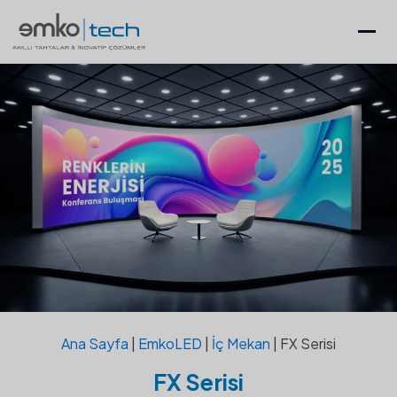
Ana Sayfa
|
EmkoLED
|
İç Mekan
|
FX Serisi
FX Serisi