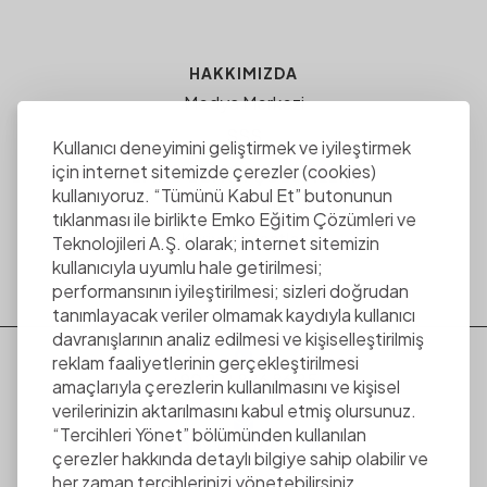
HAKKIMIZDA
Medya Merkezi
SSS
Kullanıcı deneyimini geliştirmek ve iyileştirmek
için internet sitemizde çerezler (cookies)
EMKO EĞITIM ÇÖZÜMLERI
kullanıyoruz. “Tümünü Kabul Et” butonunun
ee.com.tr
tıklanması ile birlikte Emko Eğitim Çözümleri ve
Kariyer Fırsatları
Teknolojileri A.Ş. olarak; internet sitemizin
kullanıcıyla uyumlu hale getirilmesi;
Çerezler
performansının iyileştirilmesi; sizleri doğrudan
tanımlayacak veriler olmamak kaydıyla kullanıcı
davranışlarının analiz edilmesi ve kişiselleştirilmiş
reklam faaliyetlerinin gerçekleştirilmesi
+90 212 886 86 85
amaçlarıyla çerezlerin kullanılmasını ve kişisel
verilerinizin aktarılmasını kabul etmiş olursunuz.
“Tercihleri Yönet” bölümünden kullanılan
info@emkotech.com
çerezler hakkında detaylı bilgiye sahip olabilir ve
her zaman tercihlerinizi yönetebilirsiniz.