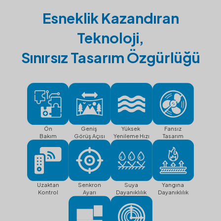
Esneklik Kazandıran
Teknoloji,
Sınırsız Tasarım Özgürlüğü
Ön
Geniş
Yüksek
Fansız
Bakım
Görüş Açısı
Yenileme Hızı
Tasarım
Uzaktan
Senkron
Suya
Yangına
Kontrol
Ayarı
Dayanıklılık
Dayanıklılık