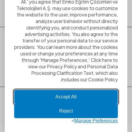
اتصل بنا
All,' you agree that Emko Eğitim Çözümleri ve
Teknolojileri A.Ş. may use cookies to customize
the website to the user, improve performance,
analyze user behavior without directly
identifying you, and conduct personalized
advertising activities. You also agree to the
transfer of your personal data to our service
+90 212 886 86 85
providers. You can learn more about the cookies
used or change your preferences at any time
info@emkotech.com
through 'Manage Preferences.' Click here to
view our Privacy Policy and Personal Data
Processing Clarification Text, which also
includes our Cookie Policy.
Accept All
Reject
EmkoTech هي علامة تجارية تابعة لشركة Emko Education
Manage Preferences
Solutions.