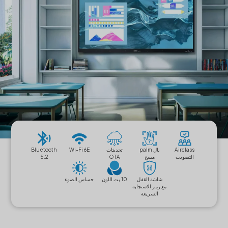
Airclass
بال palm
تحديثات
Wi-Fi 6E
Bluetooth
التصويت
مسح
OTA
5.2
شاشة القفل
10 بت اللون
حساس الضوء
مع رمز الاستجابة
السريعة