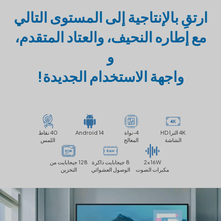
ارتقِ بالإنتاجية إلى المستوى التالي
مع إطاره النحيف، والعتاد المتقدم،
و
واجهة الاستخدام الجديدة!
4K الترا HD
4-نواة
Android 14
40 نقاط
الشاشة
المعالج
اللمس
2x16W
8 جيجابايت ذاكرة
128 جيجابايت من
مكبرات الصوت
الوصول العشوائي
التخزين