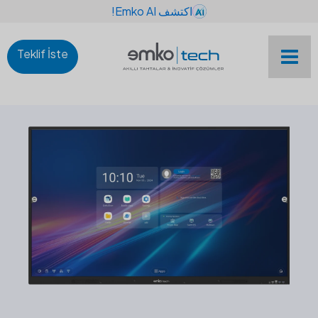
اكتشف Emko AI!
Teklif İste