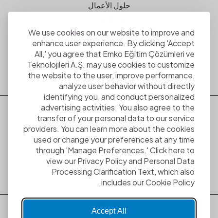
حلول الأعمال
حلول التعليم
We use cookies on our website to improve and
اتصل بنا
enhance user experience. By clicking 'Accept
اتصل بنا
All,' you agree that Emko Eğitim Çözümleri ve
Teknolojileri A.Ş. may use cookies to customize
the website to the user, improve performance,
analyze user behavior without directly
identifying you, and conduct personalized
advertising activities. You also agree to the
transfer of your personal data to our service
+90 212 886 86 85
providers. You can learn more about the cookies
used or change your preferences at any time
info@emkotech.com
through 'Manage Preferences.' Click here to
view our Privacy Policy and Personal Data
Processing Clarification Text, which also
includes our Cookie Policy.
Accept All