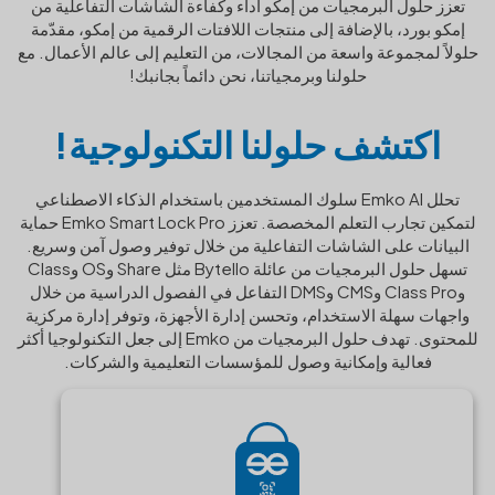
تعزز حلول البرمجيات من إمكو أداء وكفاءة الشاشات التفاعلية من
إمكو بورد، بالإضافة إلى منتجات اللافتات الرقمية من إمكو، مقدّمة
حلولاً لمجموعة واسعة من المجالات، من التعليم إلى عالم الأعمال. مع
حلولنا وبرمجياتنا، نحن دائماً بجانبك!
اكتشف حلولنا التكنولوجية!
تحلل Emko AI سلوك المستخدمين باستخدام الذكاء الاصطناعي
لتمكين تجارب التعلم المخصصة. تعزز Emko Smart Lock Pro حماية
البيانات على الشاشات التفاعلية من خلال توفير وصول آمن وسريع.
تسهل حلول البرمجيات من عائلة Bytello مثل Share وOS وClass
وClass Pro وCMS وDMS التفاعل في الفصول الدراسية من خلال
واجهات سهلة الاستخدام، وتحسن إدارة الأجهزة، وتوفر إدارة مركزية
للمحتوى. تهدف حلول البرمجيات من Emko إلى جعل التكنولوجيا أكثر
فعالية وإمكانية وصول للمؤسسات التعليمية والشركات.