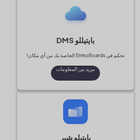
بايتيللو DMS
تحكم في EmkoBoards الخاصة بك من أي مكان!
مزيد من المعلومات
بايتيلو شير