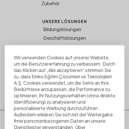
Zubehör
UNSERE LÖSUNGEN
Bildungslösungen
Geschäftslösungen
KONTAKT
Vertrieb
Wir verwenden Cookies auf unserer Website,
um die Benutzererfahrung zu verbessern. Durch
Technischer Support
das Klicken auf „Alle akzeptieren“ stimmen Sie
zu, dass Emko Eğitim Çözümleri ve Teknolojileri
A.Ş. Cookies verwendet, um die Seite an Ihre
ÜBER UNS
Bedürfnisse anzupassen, die Performance zu
optimieren, Ihr Nutzungsverhalten (ohne direkte
Medienzentrum
Identifizierung) zu analysieren und
personalisierte Werbung durchzuführen.
Außerdem erklären Sie sich mit der Weitergabe
Ihrer personenbezogenen Daten an unsere
+49 271 23530710
Dienstleister einverstanden. Über