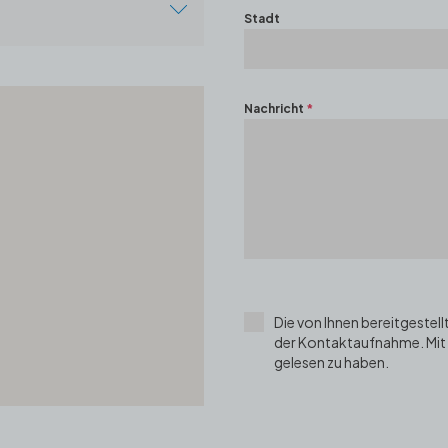
Stadt
:2/37 Bayraklı/Izmir
Nachricht
*
Die von Ihnen bereitgestel
der Kontaktaufnahme. Mit m
gelesen zu haben.