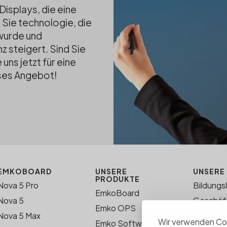
Displays, die eine
n Sie technologie, die
wurde und
z steigert. Sind Sie
uns jetzt für eine
ses Angebot!
EMKOBOARD
UNSERE
UNSERE
PRODUKTE
Nova 5 Pro
Bildungs
EmkoBoard
Nova 5
Geschäf
Emko OPS
Nova 5 Max
KONTAK
Wir verwenden Coo
Emko Software