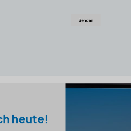
Senden
h heute!