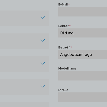
E-Mail
*
Sektor
*
Bildung
ko Center D:75, 34500
Betreff
*
Angebotsanfrage
Modellname
No:16 Çankaya/Ankara
Straße
aza A Block No:10