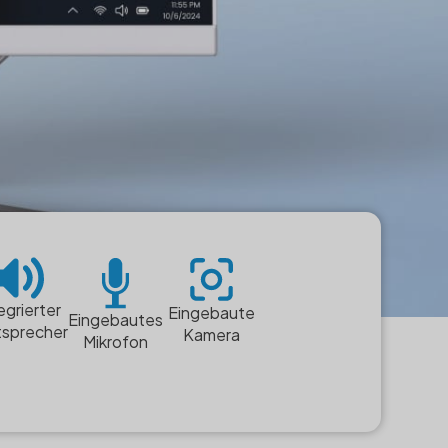
egrierter
Eingebaute
Eingebautes
tsprecher
Kamera
Mikrofon