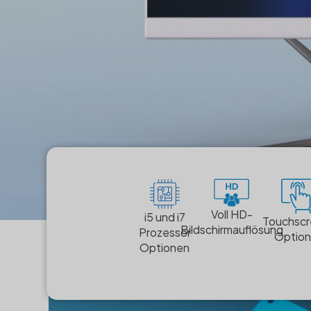
Voll HD-
i5 und i7
Touchsc
Bildschirmauflösung
Prozessor
Optio
Optionen