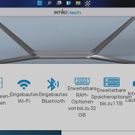
Erweiterbare
Erweiterbare
Int
Eingebautes
Eingebautes
RAM-
reen-
Speicheroptionen
Lau
Wi-Fi
Bluetooth
Optionen
nen
bis zu 1 TB
von bis zu 32
GB