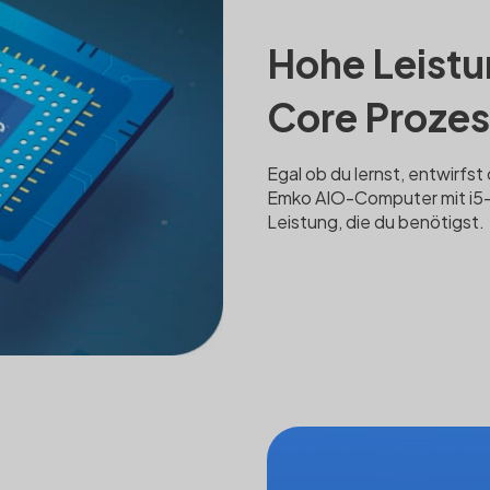
Hohe Leistun
Core Proze
Egal ob du lernst, entwirfst
Emko AIO-Computer mit i5- 
Leistung, die du benötigst.