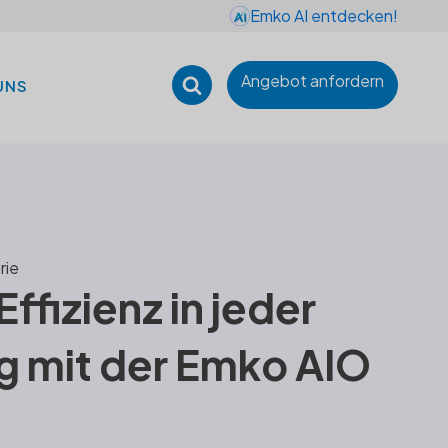
Emko AI entdecken!
Angebot anfordern
UNS
rie
ffizienz in jeder
 mit der Emko AIO